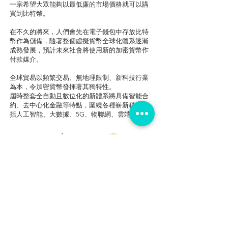
一宗希望大眾能夠以最低廉的市場價格就可以購
買到比特幣。
在不久的將來，人們會先在電子錢包中存放比特
幣作為儲備，隨著整個虛擬貨幣全球化體系逐漸
成熟發展，預計未來社會將使用新的加密貨幣作
付款媒介。
全球貿易以頻繁交易、無地理限制、新科技行業
為本，令加密貨幣發揮著其獨特性。
屆時整套全自動且數位化的新體系將具備智能合
約、去中心化金融等特點，圍繞各種嶄新科技包
括人工智能、大數據、5G、物聯網、雲端計算。